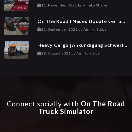
1
11. November 2021
by
Annika Stöber
1
.
On The Road I Neues Update verfügbar
N
o
22. September 2021
by
Annika Stöber
v
e
Heavy Cargo |Ankündigung Schwerlasttransport
m
b
29. August 2021
by
Annika Stöber
e
r
2
0
2
1
Connect socially with
On The Road
Truck Simulator